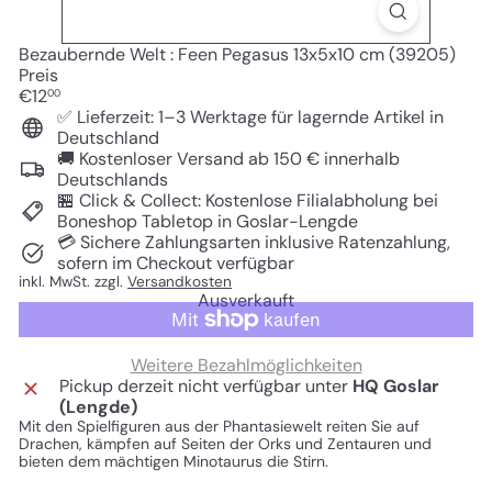
Bezaubernde Welt : Feen Pegasus 13x5x10 cm (39205)
Preis
Normaler
€12
00
Preis
✅ Lieferzeit: 1–3 Werktage für lagernde Artikel in
Deutschland
🚚 Kostenloser Versand ab 150 € innerhalb
Deutschlands
🏪 Click & Collect: Kostenlose Filialabholung bei
Boneshop Tabletop in Goslar-Lengde
💳 Sichere Zahlungsarten inklusive Ratenzahlung,
sofern im Checkout verfügbar
inkl. MwSt. zzgl.
Versandkosten
Ausverkauft
Weitere Bezahlmöglichkeiten
Pickup derzeit nicht verfügbar unter
HQ Goslar
(Lengde)
Mit den Spielfiguren aus der Phantasiewelt reiten Sie auf
Drachen, kämpfen auf Seiten der Orks und Zentauren und
bieten dem mächtigen Minotaurus die Stirn.