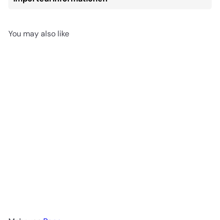
You may also like
AUSVERKAUFT
Bezaubernde Welt : Feen
Pegasus 13x5x10 cm
(39205)
€12
00