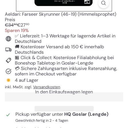
Aeldari: Farseer Skyrunner (46-19) (Himmelsprophet)
Preis
Normaler
Sonderpreis
€34
€27
50
90
Preis
Sparen 19%
✅ Lieferzeit: 1–3 Werktage für lagernde Artikel in
Deutschland
🚚 Kostenloser Versand ab 150 € innerhalb
Deutschlands
🏪 Click & Collect: Kostenlose Filialabholung bei
Boneshop Tabletop in Goslar-Lengde
💳 Sichere Zahlungsarten inklusive Ratenzahlung,
sofern im Checkout verfügbar
4 auf Lager
inkl. MwSt. zzgl.
Versandkosten
In den Einkaufswagen legen
Pickup verfügbar unter
HQ Goslar (Lengde)
Gewöhnlich fertig in 2 - 4 Tagen