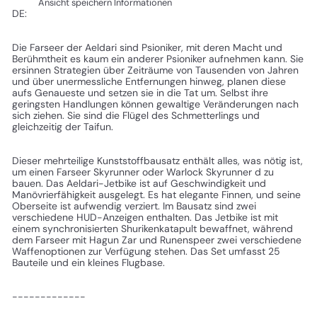
Ansicht speichern Informationen
DE:
Die Farseer der Aeldari sind Psioniker, mit deren Macht und
Berühmtheit es kaum ein anderer Psioniker aufnehmen kann. Sie
ersinnen Strategien über Zeiträume von Tausenden von Jahren
und über unermessliche Entfernungen hinweg, planen diese
aufs Genaueste und setzen sie in die Tat um. Selbst ihre
geringsten Handlungen können gewaltige Veränderungen nach
sich ziehen. Sie sind die Flügel des Schmetterlings und
gleichzeitig der Taifun.
Dieser mehrteilige Kunststoffbausatz enthält alles, was nötig ist,
um einen Farseer Skyrunner oder Warlock Skyrunner d zu
bauen. Das Aeldari-Jetbike ist auf Geschwindigkeit und
Manövrierfähigkeit ausgelegt. Es hat elegante Finnen, und seine
Oberseite ist aufwendig verziert. Im Bausatz sind zwei
verschiedene HUD-Anzeigen enthalten. Das Jetbike ist mit
einem synchronisierten Shurikenkatapult bewaffnet, während
dem Farseer mit Hagun Zar und Runenspeer zwei verschiedene
Waffenoptionen zur Verfügung stehen. Das Set umfasst 25
Bauteile und ein kleines Flugbase.
-------------