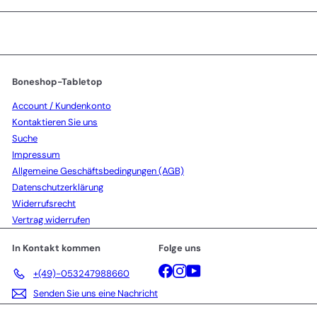
sich
für
unsere
Mailingliste
an
Boneshop-Tabletop
Account / Kundenkonto
Kontaktieren Sie uns
Suche
Impressum
Allgemeine Geschäftsbedingungen (AGB)
Datenschutzerklärung
Widerrufsrecht
Vertrag widerrufen
In Kontakt kommen
Folge uns
Facebook
Instagram
YouTube
+(49)-053247988660
Senden Sie uns eine Nachricht