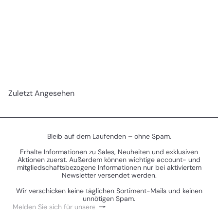
REDUZIERT
Aeldari: Farseer Skyrunner (46-19)
S
N
(Himmelsprophet)
€27
€34
Sparen 19%
90
50
o
o
n
r
d
m
e
a
Zuletzt Angesehen
r
l
p
e
r
r
e
P
i
r
Bleib auf dem Laufenden – ohne Spam.
s
e
Erhalte Informationen zu Sales, Neuheiten und exklusiven
i
Aktionen zuerst. Außerdem können wichtige account- und
s
mitgliedschaftsbezogene Informationen nur bei aktiviertem
Newsletter versendet werden.
Wir verschicken keine täglichen Sortiment-Mails und keinen
unnötigen Spam.
Abonnieren
Melden
Sie