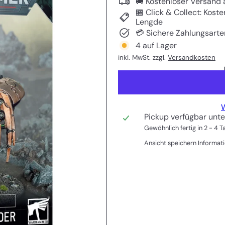
🚚 Kostenloser Versand 
🏪 Click & Collect: Kost
Lengde
💳 Sichere Zahlungsarte
4 auf Lager
inkl. MwSt. zzgl.
Versandkosten
W
Pickup verfügbar unt
Gewöhnlich fertig in 2 - 4 
Ansicht speichern Informat