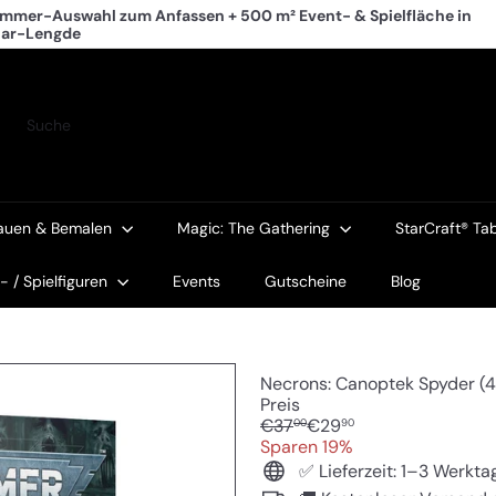
mmer-Auswahl zum Anfassen + 500 m² Event- & Spielfläche in
lar-Lengde
Pause
Diashow
Suche
auen & Bemalen
Magic: The Gathering
StarCraft® Ta
 / Spielfiguren
Events
Gutscheine
Blog
Necrons: Canoptek Spyder (
Preis
Normaler
Sonderpreis
€37
€29
00
90
Preis
Sparen 19%
✅ Lieferzeit: 1–3 Werkta