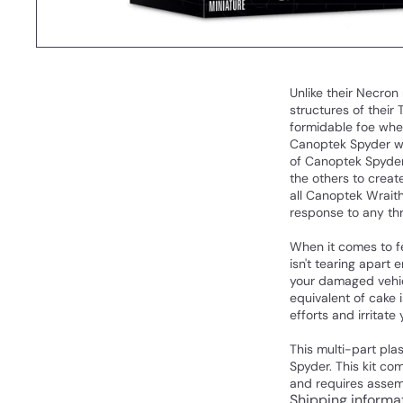
Unlike their Necron
structures of their
formidable foe whe
Canoptek Spyder wil
of Canoptek Spyder
the others to creat
all Canoptek Wrait
response to any thr
When it comes to fe
isn't tearing apart
your damaged vehicl
equivalent of cake 
efforts and irritate 
This multi-part pl
Spyder. This kit co
and requires assem
Shipping informa