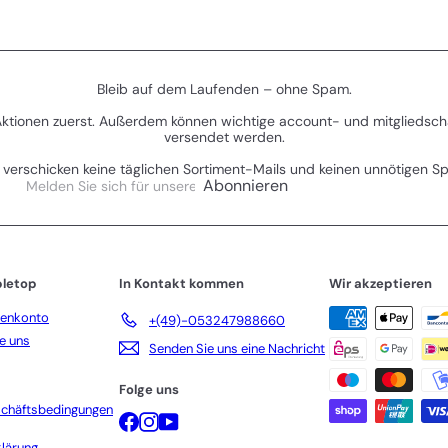
Bleib auf dem Laufenden – ohne Spam.
 Aktionen zuerst. Außerdem können wichtige account- und mitgliedsch
versendet werden.
 verschicken keine täglichen Sortiment-Mails und keinen unnötigen S
Melden
Abonnieren
Sie
sich
für
unsere
Mailingliste
letop
In Kontakt kommen
Wir akzeptieren
an
denkonto
+(49)-053247988660
e uns
Senden Sie uns eine Nachricht
Folge uns
schäftsbedingungen
Facebook
Instagram
YouTube
lärung