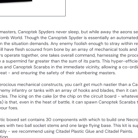
 masters, Canoptek Spyders never sleep, but while away the aeons se
 Tomb World. Though the Canoptek Spyder is essentially an automated dr
n the situation demands. Any enemy foolish enough to stray within re
l have flesh scoured from bone by an array of mechanical tools and pi
s operate together, one takes overall command, harnessing the proc
e a supermind far greater than the sum of its parts. This hyper-effici
hs and Canoptek Scarabs in the immediate vicinity, allowing a co-ord
eat - and ensuring the safety of their slumbering masters.
rocious mechanical constructs, you can't get much nastier than a Can
 enemy infantry or tanks with an array of hooks and blades, then it can
es. The icing on the cake (or the chip on the circuit board - whatev
is) is that, even in the heat of battle, it can spawn Canoptek Scarabs
your foes.
astic boxed set contains 30 components with which to build one Nec
mes with two ball socket stems and one large flying base. This kit is s
bly - we recommend using Citadel Plastic Glue and Citadel Paints.
tion