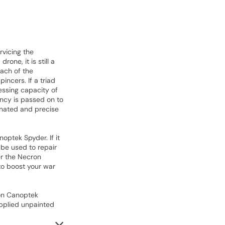
rvicing the
one, it is still a
ach of the
ncers. If a triad
essing capacity of
ency is passed on to
inated and precise
optek Spyder. If it
 be used to repair
er the Necron
 to boost your war
ron Canoptek
upplied unpainted