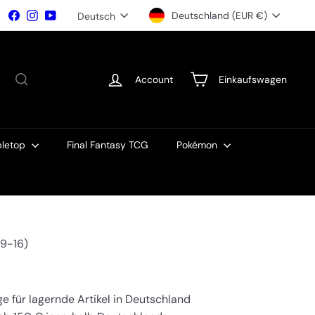
Währung
Sprache
Facebook
Instagram
YouTube
Deutschland (EUR €)
Deutsch
Account
Einkaufswagen
bletop
Final Fantasy TCG
Pokémon
49-16)
ge für lagernde Artikel in Deutschland