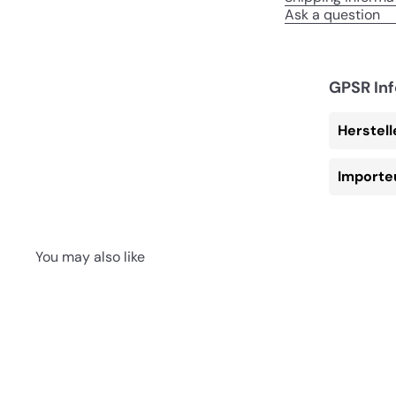
Ask a question
GPSR In
Herstel
Importe
You may also like
S
c
h
I
n
n
e
d