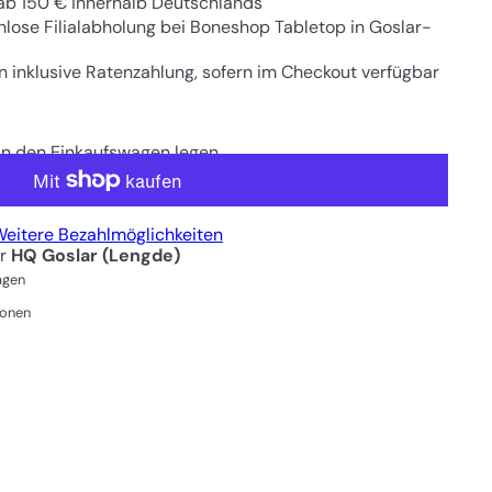
ab 150 € innerhalb Deutschlands
enlose Filialabholung bei Boneshop Tabletop in Goslar-
n inklusive Ratenzahlung, sofern im Checkout verfügbar
In den Einkaufswagen legen
eitere Bezahlmöglichkeiten
er
HQ Goslar (Lengde)
Tagen
ionen