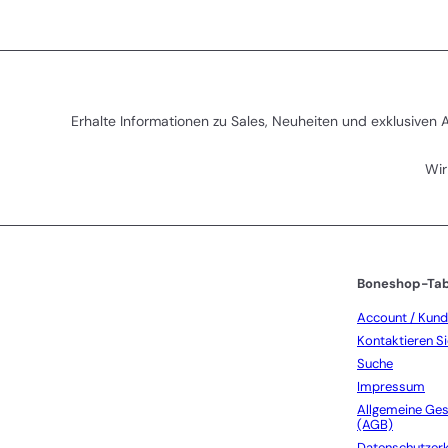
r
r
e
P
i
r
s
e
i
s
Erhalte Informationen zu Sales, Neuheiten und exklusiven
Wir
Abonnieren
Boneshop-Tab
Account / Kun
Kontaktieren Si
Suche
Impressum
Allgemeine Ge
(AGB)
Datenschutzerk