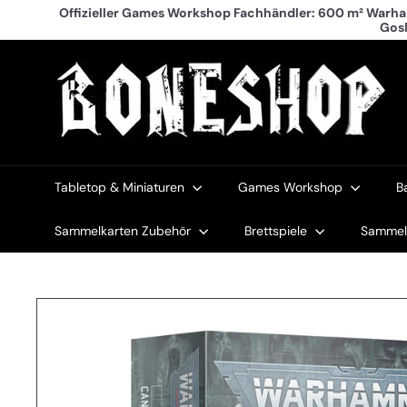
Direkt
Offizieller Games Workshop Fachhändler: 600 m² Warha
zum
Gos
Inhalt
B
o
n
e
s
h
o
p
Tabletop & Miniaturen
Games Workshop
B
T
a
Sammelkarten Zubehör
Brettspiele
Sammel-
b
l
e
t
o
p