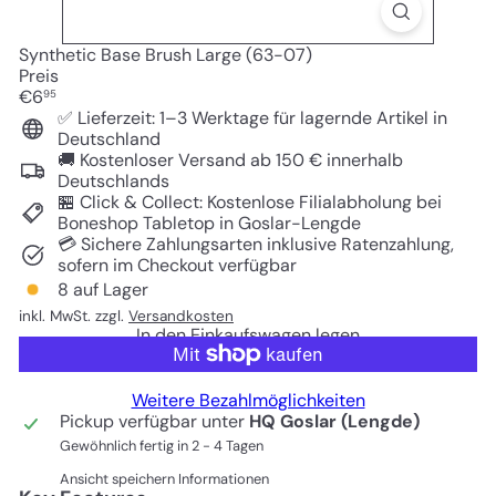
Synthetic Base Brush Large (63-07)
Preis
Normaler
€6
95
Preis
✅ Lieferzeit: 1–3 Werktage für lagernde Artikel in
Deutschland
🚚 Kostenloser Versand ab 150 € innerhalb
Deutschlands
🏪 Click & Collect: Kostenlose Filialabholung bei
Boneshop Tabletop in Goslar-Lengde
💳 Sichere Zahlungsarten inklusive Ratenzahlung,
sofern im Checkout verfügbar
8 auf Lager
inkl. MwSt. zzgl.
Versandkosten
In den Einkaufswagen legen
Weitere Bezahlmöglichkeiten
Pickup verfügbar unter
HQ Goslar (Lengde)
Gewöhnlich fertig in 2 - 4 Tagen
Ansicht speichern Informationen