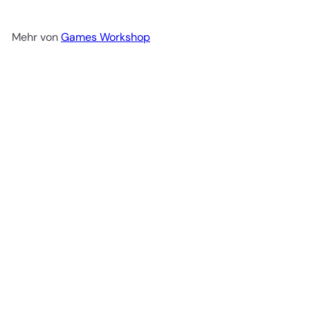
Mehr von
Games Workshop
In den Einkaufswagen legen
Synthetic Base Brush Large (63-07)
€6
95