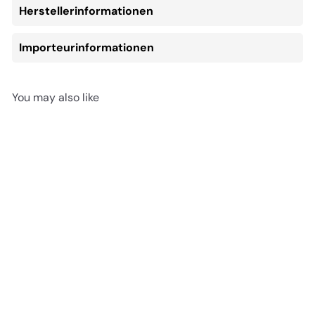
Herstellerinformationen
Importeurinformationen
You may also like
In den Einkaufswagen legen
Synthetic Base Brush Large
(63-07)
€6
95