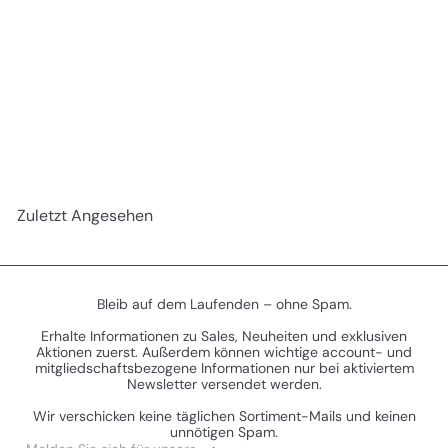
AUSVERKAUFT
Warcry: Darkoath Savagers (Finsterschwur-
S
N
Zerreißer) (Mail Order)
€44
€47
Sparen 7%
40
50
o
o
n
r
d
m
e
a
Zuletzt Angesehen
r
l
p
e
r
r
e
P
i
r
Bleib auf dem Laufenden – ohne Spam.
s
e
Erhalte Informationen zu Sales, Neuheiten und exklusiven
i
Aktionen zuerst. Außerdem können wichtige account- und
s
mitgliedschaftsbezogene Informationen nur bei aktiviertem
Newsletter versendet werden.
Wir verschicken keine täglichen Sortiment-Mails und keinen
unnötigen Spam.