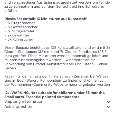
und verschiedener Ausrüstung ausgestattet werden, um Feinde
zu zerschmettern und auf dem Schlachtfeld ihre Schwüre zu
erfüllen.
Dieses Set enthält 10 Miniaturen aus Kunststoff:
- 1x Blutgeborener
- 1x Gottessprecher
- 1x Zorngeleiteter
- 2x Bewährter
- 5x Ruhmsucher
Dieser Bausatz besteht aus 108 Kunststoffteilen und wird mit 3x
Citadel-Rundbases (32 mm) und 7x Citadel-Rundbases (28,5
mm) geliefert. Diese Miniaturen werden unbemalt geliefert und
müssen zusammengebaut werden – wir empfehlen die
Verwendung von Citadel-Kunststoffkleber und Citadel-Colour-
Farben.
Regeln für den Einsatz der Finsterschwur-Zerreißer bei Warcry
sind im Buch Warcry: Kompendium zu finden und können von
der Warhammer-Community-Website heruntergeladen werden.
12+. WARNING. Not suitable for children under 36 months.
Small parts. Essential pointed components.
Shipping information
Ask a question