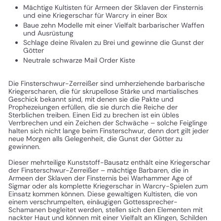
Mächtige Kultisten für Armeen der Sklaven der Finsternis
und eine Kriegerschar für Warcry in einer Box
Baue zehn Modelle mit einer Vielfalt barbarischer Waffen
und Ausrüstung
Schlage deine Rivalen zu Brei und gewinne die Gunst der
Götter
Neutrale schwarze Mail Order Kiste
Die Finsterschwur-Zerreißer sind umherziehende barbarische
Kriegerscharen, die für skrupellose Stärke und martialisches
Geschick bekannt sind, mit denen sie die Pakte und
Prophezeiungen erfüllen, die sie durch die Reiche der
Sterblichen treiben. Einen Eid zu brechen ist ein übles
Verrbrechen und ein Zeichen der Schwäche – solche Feiglinge
halten sich nicht lange beim Finsterschwur, denn dort gilt jeder
neue Morgen alls Gelegenheit, die Gunst der Götter zu
gewinnen.
Dieser mehrteilige Kunststoff-Bausatz enthält eine Kriegerschar
der Finsterschwur-Zerreißer – mächtige Barbaren, die in
Armeen der Sklaven der Finsternis bei Warhammer Age of
Sigmar oder als komplette Kriegerschar in Warcry-Spielen zum
Einsatz kommen können. Diese gewaltigen Kultisten, die von
einem verschrumpelten, einäugigen Gottessprecher-
Schamanen begleitet werden, stellen sich den Elementen mit
nackter Haut und können mit einer Vielfalt an Klingen, Schilden