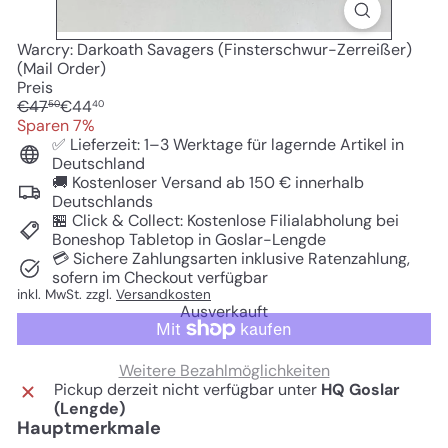
Warcry: Darkoath Savagers (Finsterschwur-Zerreißer)
(Mail Order)
Preis
Normaler
Sonderpreis
€47
€44
50
40
Preis
Sparen 7%
✅ Lieferzeit: 1–3 Werktage für lagernde Artikel in
Deutschland
🚚 Kostenloser Versand ab 150 € innerhalb
Deutschlands
🏪 Click & Collect: Kostenlose Filialabholung bei
Boneshop Tabletop in Goslar-Lengde
💳 Sichere Zahlungsarten inklusive Ratenzahlung,
sofern im Checkout verfügbar
inkl. MwSt. zzgl.
Versandkosten
Ausverkauft
Weitere Bezahlmöglichkeiten
Pickup derzeit nicht verfügbar unter
HQ Goslar
(Lengde)
Hauptmerkmale