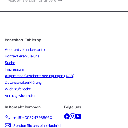
Abonnieren
Melden
Sie
sich
für
unsere
Mailingliste
an
Boneshop-Tabletop
Account / Kundenkonto
Kontaktieren Sie uns
Suche
Impressum
Allgemeine Geschäftsbedingungen (AGB)
Datenschutzerklärung
Widerrufsrecht
Vertrag widerrufen
In Kontakt kommen
Folge uns
Facebook
Instagram
YouTube
+(49)-053247988660
Senden Sie uns eine Nachricht