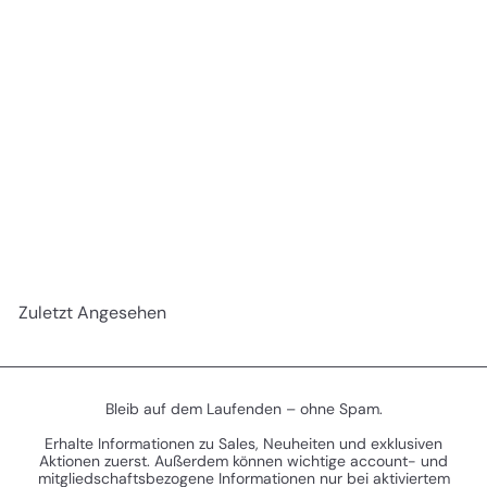
REDUZIERT
Necromunda: Squat Prospectors Weapons &
Upgrades (301-53) (Waffen und Upgrades der
S
N
Ironhead Squat Prospectors)
€17
€22
Sparen
90
50
o
o
20%
n
r
d
m
e
a
r
l
Zuletzt Angesehen
p
e
r
r
e
P
i
r
s
e
Bleib auf dem Laufenden – ohne Spam.
i
Erhalte Informationen zu Sales, Neuheiten und exklusiven
s
Aktionen zuerst. Außerdem können wichtige account- und
mitgliedschaftsbezogene Informationen nur bei aktiviertem