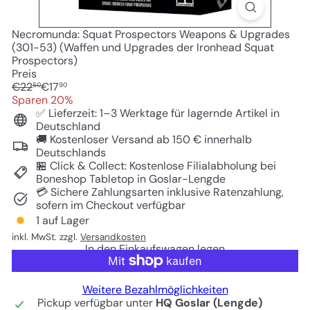
Necromunda: Squat Prospectors Weapons & Upgrades
(301-53) (Waffen und Upgrades der Ironhead Squat
Prospectors)
Preis
Normaler
Sonderpreis
€22
€17
50
90
Preis
Sparen 20%
✅ Lieferzeit: 1–3 Werktage für lagernde Artikel in
Deutschland
🚚 Kostenloser Versand ab 150 € innerhalb
Deutschlands
🏪 Click & Collect: Kostenlose Filialabholung bei
Boneshop Tabletop in Goslar-Lengde
💳 Sichere Zahlungsarten inklusive Ratenzahlung,
sofern im Checkout verfügbar
1 auf Lager
inkl. MwSt. zzgl.
Versandkosten
In den Einkaufswagen legen
Weitere Bezahlmöglichkeiten
Pickup verfügbar unter
HQ Goslar (Lengde)