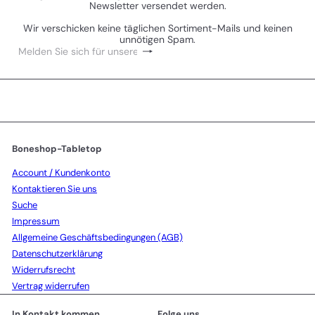
Newsletter versendet werden.
Wir verschicken keine täglichen Sortiment-Mails und keinen
unnötigen Spam.
Abonnieren
Melden
Sie
sich
für
unsere
Mailingliste
an
Boneshop-Tabletop
Account / Kundenkonto
Kontaktieren Sie uns
Suche
Impressum
Allgemeine Geschäftsbedingungen (AGB)
Datenschutzerklärung
Widerrufsrecht
Vertrag widerrufen
In Kontakt kommen
Folge uns