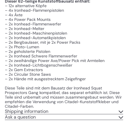
Dieser 62-teilige Kunststoffbausatz enthält:
– 12x alternative Köpfe
– 4x Ironhead-Flammenpistolen
– 4x Äxte
– 4x Power Pack Mounts
– 2x Ironhead-Flammenwerfer
– 2x Ironhead-Melter
– 2x Ironhead-Maschinenpistolen
– 2x Ironhead-Automatikpistolen
– 2x Bergbaulaser, mit je 2x Power Packs
– 2x Photo-Lumen
– 2x geholsterte Pistolen
– 2x Ironhead Schwere Flammenwerfer
– 2x zweihändige Power Axe/Power Pick mit Armteilen
– 2x Ironhead-Lichtbogenschweißer
– 2x Gem Extractors
– 2x Circular Stone Saws
– 2x Hände mit ausgestrecktem Zeigefinger
Diese Teile sind mit dem Bausatz der Ironhead Squat
Prospectors Gang kompatibel, das separat erhältlich ist. Diese
Teile sind unbemalt und müssen zusammengebaut werden. Wir
empfehlen die Verwendung von Citadel-Kunststoffkleber und
Citadel-Farben.
Shipping information
Ask a question